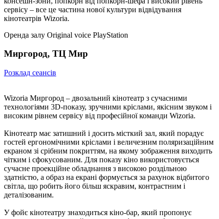
консешн-зони, попкорн від попкорн-шефа і високий рівень
сервісу – все це частина нової культури відвідування
кінотеатрів Wizoria.
Оренда залу
Original voice
PlayStation
Миргород, ТЦ Мир
Розклад сеансів
Wizoria Миргород – двозальний кінотеатр з сучасними
технологіями 3D-показу, зручними кріслами, якісним звуком і
високим рівнем сервісу від професійної команди Wizoria.
Кінотеатр має затишний і досить місткий зал, який порадує
гостей ергономічними кріслами і величезним поляризаційним
екраном зі срібним покриттям, на якому зображення виходить
чітким і сфокусованим. Для показу кіно використовується
сучасне проекційне обладнання з високою роздільною
здатністю, а образ на екрані формується за рахунок відбитого
світла, що робить його більш яскравим, контрастним і
деталізованим.
У фойє кінотеатру знаходиться кіно-бар, який пропонує