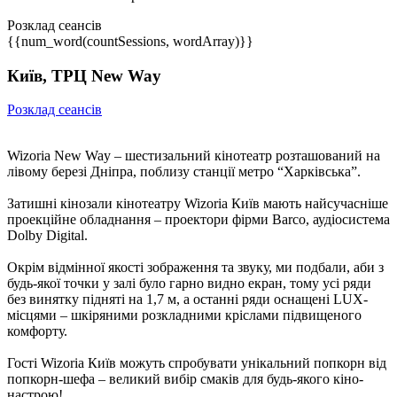
Розклад сеансів
{{num_word(countSessions, wordArray)}}
Київ, ТРЦ New Way
Розклад сеансів
Wizoria New Way – шестизальний кінотеатр розташований на
лівому березі Дніпра, поблизу станції метро “Харківська”.
Затишні кінозали кінотеатру Wizoria Київ мають найсучасніше
проекційне обладнання – проектори фірми Barco, аудіосистема
Dolby Digital.
Окрім відмінної якості зображення та звуку, ми подбали, аби з
будь-якої точки у залі було гарно видно екран, тому усі ряди
без винятку підняті на 1,7 м, а останні ряди оснащені LUX-
місцями – шкіряними розкладними кріслами підвищеного
комфорту.
Гості Wizoria Київ можуть спробувати унікальний попкорн від
попкорн-шефа – великий вибір смаків для будь-якого кіно-
настрою!