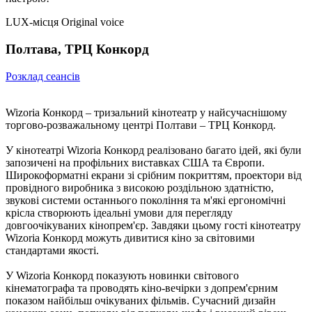
LUX-місця
Original voice
Полтава, ТРЦ Конкорд
Розклад сеансів
Wizoria Конкорд – тризальний кінотеатр у найсучаснішому
торгово-розважальному центрі Полтави – ТРЦ Конкорд.
У кінотеатрі Wizoria Конкорд реалізовано багато ідей, які були
запозичені на профільних виставках США та Європи.
Широкоформатні екрани зі срібним покриттям, проектори від
провідного виробника з високою роздільною здатністю,
звукові системи останнього покоління та м'які ергономічні
крісла створюють ідеальні умови для перегляду
довгоочікуваних кінопрем'єр. Завдяки цьому гості кінотеатру
Wizoria Конкорд можуть дивитися кіно за світовими
стандартами якості.
У Wizoria Конкорд показують новинки світового
кінематографа та проводять кіно-вечірки з допрем'єрним
показом найбільш очікуваних фільмів. Сучасний дизайн