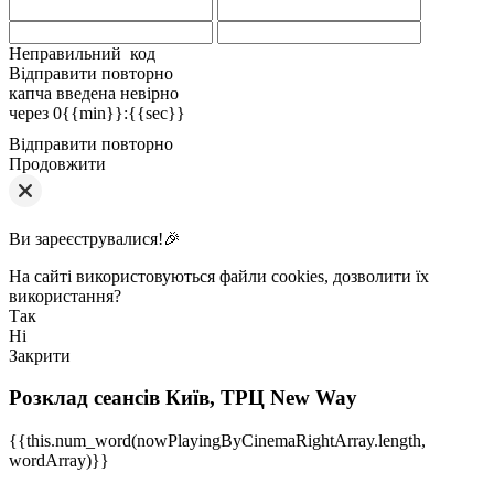
Неправильний код
Відправити повторно
капча введена невірно
через
0{{min}}
:
{{sec}}
Відправити повторно
Продовжити
Ви зареєструвалися!🎉
На сайті використовуються файли cookies, дозволити їх
використання?
Так
Ні
Закрити
Розклад сеансів
Київ, ТРЦ New Way
{{this.num_word(nowPlayingByCinemaRightArray.length,
wordArray)}}