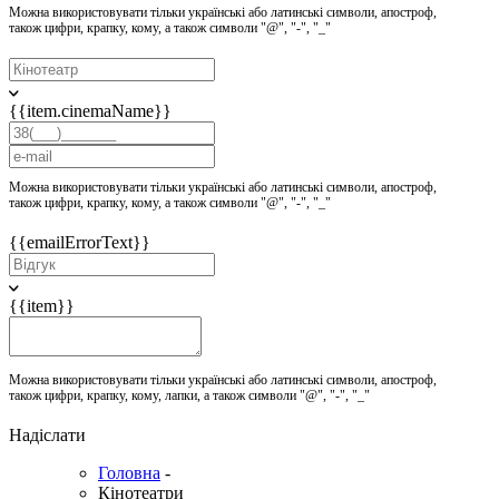
Можна використовувати тільки українські або латинські символи, апостроф,
також цифри, крапку, кому, а також символи "@", "-", "_"
{{item.cinemaName}}
Можна використовувати тільки українські або латинські символи, апостроф,
також цифри, крапку, кому, а також символи "@", "-", "_"
{{emailErrorText}}
{{item}}
Можна використовувати тільки українські або латинські символи, апостроф,
також цифри, крапку, кому, лапки, а також символи "@", "-", "_"
Надіслати
Головна
-
Кінотеатри