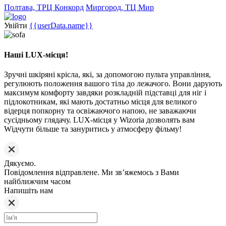
Полтава, ТРЦ Конкорд
Миргород, ТЦ Мир
Увійти
{{userData.name}}
Наші LUX-місця!
Зручні шкіряні крісла, які, за допомогою пульта управління,
регулюють положення вашого тіла до лежачого. Вони дарують
максимум комфорту завдяки розкладній підставці для ніг і
підлокотникам, які мають достатньо місця для великого
відерця попкорну та освіжаючого напою, не заважаючи
сусідньому глядачу. LUX-місця у Wizoria дозволять вам
Wідчути більше та зануритись у атмосферу фільму!
Дякуємо.
Повідомлення відправлене. Ми звʼяжемось з Вами
найближчим часом
Напишіть нам