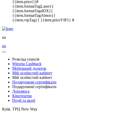
{{item.price}}₴
{{item.formatTagLaser}}
{{item.formatTag4DX}}
{{item.formatTagAtmos}}
{{item.vipTag}}
{{item.priceVIP}} ₴
ua
en
Розклад сеансів
Wizoria Cashback
Мобільний додаток
Мій особистий кабінет
Мій особистий кабінет
Подарункові сертифікати
Подарункові сертифікати
Допомога
Кінотеатри
Події та акції
Київ, ТРЦ New Way