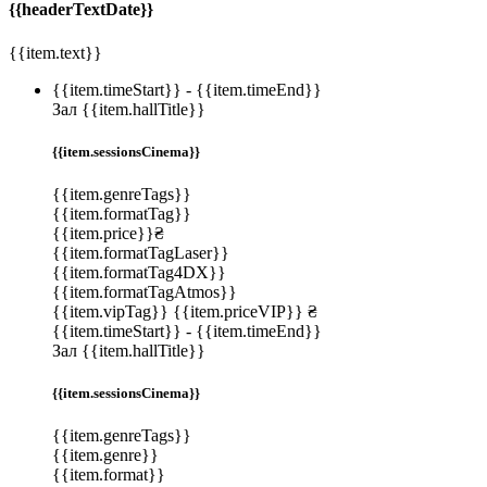
{{headerTextDate}}
{{item.text}}
{{item.timeStart}}
-
{{item.timeEnd}}
Зал {{item.hallTitle}}
{{item.sessionsCinema}}
{{item.genreTags}}
{{item.formatTag}}
{{item.price}}₴
{{item.formatTagLaser}}
{{item.formatTag4DX}}
{{item.formatTagAtmos}}
{{item.vipTag}}
{{item.priceVIP}} ₴
{{item.timeStart}}
-
{{item.timeEnd}}
Зал {{item.hallTitle}}
{{item.sessionsCinema}}
{{item.genreTags}}
{{item.genre}}
{{item.format}}