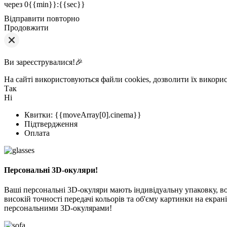
через
0{{min}}
:
{{sec}}
Відправити повторно
Продовжити
Ви зареєструвалися!🎉
На сайті використовуються файли cookies, дозволити їх викори
Так
Ні
Квитки: {{moveArray[0].cinema}}
Підтвердження
Оплата
Персональні 3D-окуляри!
Ваші персональні 3D-окуляри мають індивідуальну упаковку, вон
високій точності передачі кольорів та об'єму картинки на екран
персональними 3D-окулярами!