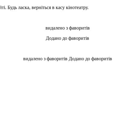
і. Будь ласка, верніться в касу кінотеатру.
видалено з фаворитів
Додано до фаворитів
видалено з фаворитів
Додано до фаворитів