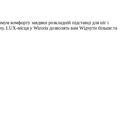
мум комфорту завдяки розкладній підставці для ніг і
чу. LUX-місця у Wizoria дозволять вам Wідчути більше та