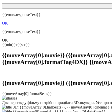
{{errors.responseText}}
OK
{{errors.responseText}}
OK
{{min}}
:
{{sec}}
{{moveArray[0].movie}}
({{moveArray[0].
{{moveArray[0].formatTag4DX}}
{{moveA
{{moveArray[0].movie}}
({{moveArray[0].
{{moveArray[0].formatSeats}}
Для перегляду фільму потрібно придбати 3D-окуляри.
Усе про 
Зал {{moveArray[0].hallSeats}}, {{moveArray[0].cinema}}
{{moveArray[0].weekday}}
{{moveArray[0].dateSeats}}