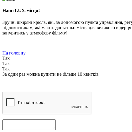
Наші LUX-місця!
Зручні шкіряні крісла, які, за допомогою пульта управління, р
підлокотникам, які мають достатньо місця для великого відерц
зануритись у атмосферу фільму!
На головну
Так
Так
Так
За один раз можна купити не більше 10 квитків