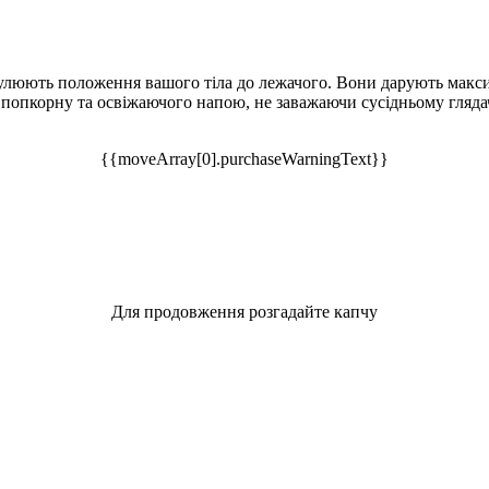
егулюють положення вашого тіла до лежачого. Вони дарують макси
я попкорну та освіжаючого напою, не заважаючи сусідньому гляда
{{moveArray[0].purchaseWarningText}}
Для продовження розгадайте капчу